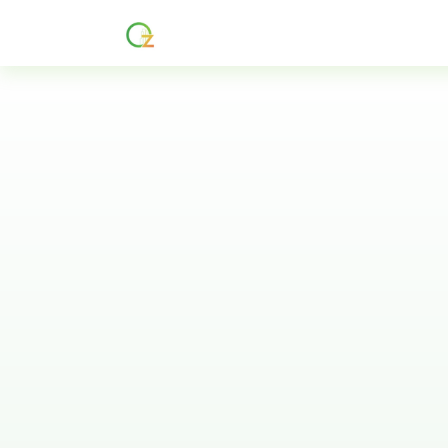
主頁
About
Services
Res